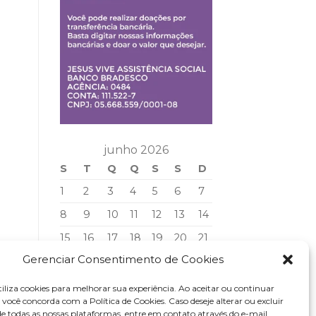
realiza
o
a
vídeo!
inauguração
de
4
salas
para
realizar
ambulatórios
médicos.
Confira
aqui
o
junho 2026
vídeo!
S
T
Q
Q
S
S
D
1
2
3
4
5
6
7
8
9
10
11
12
13
14
15
16
17
18
19
20
21
Gerenciar Consentimento de Cookies
22
23
24
25
26
27
28
29
30
tiliza cookies para melhorar sua experiência. Ao aceitar ou continuar
você concorda com a Política de Cookies. Caso deseje alterar ou excluir
de todas as nossas plataformas, entre em contato através do e-mail