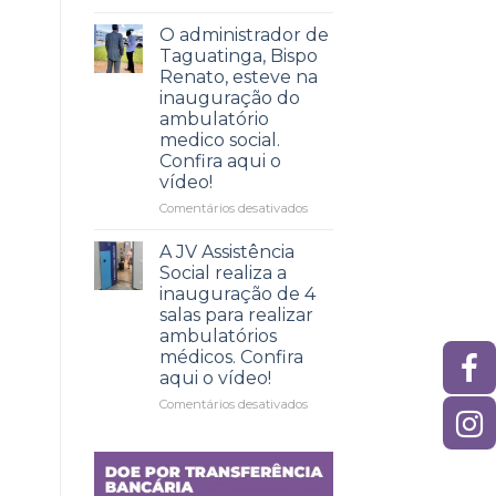
Voluntariado
para
O administrador de
o
Taguatinga, Bispo
bem:
Renato, esteve na
inscrições
inauguração do
abertas
ambulatório
para
medico social.
a
Confira aqui o
campanha
vídeo!
do
agasalho
Comentários desativados
em
de
O
2025
administrador
A JV Assistência
de
Social realiza a
Taguatinga,
inauguração de 4
Bispo
salas para realizar
Renato,
ambulatórios
esteve
médicos. Confira
na
aqui o vídeo!
inauguração
do
Comentários desativados
em
ambulatório
A
medico
JV
social.
Assistência
Confira
Social
aqui