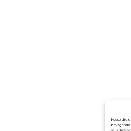
Nosso site u
navegando, 
seus dados 